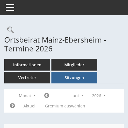
Toggle navigation
Rechercheauswahl
Ortsbeirat Mainz-Ebersheim -
Termine 2026
Informationen
Mitglieder
Vertreter
Sitzungen
Monat
Juni
2026
Aktuell
Gremium auswählen