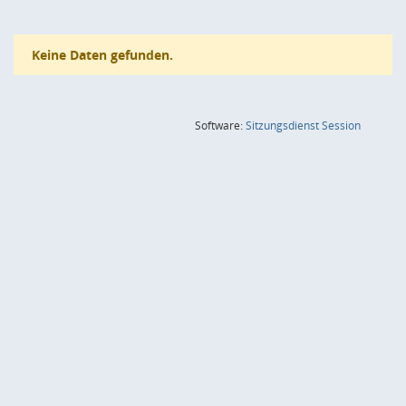
Keine Daten gefunden.
(Wird in
Software:
Sitzungsdienst
Session