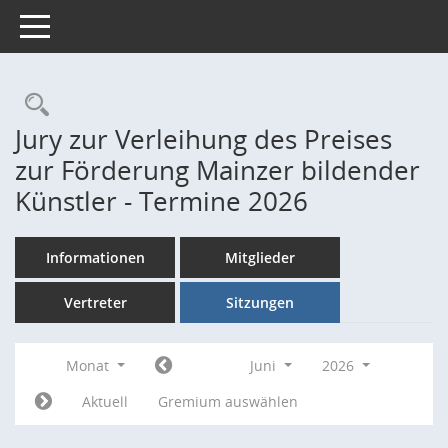
Toggle navigation
Rechercheauswahl
Jury zur Verleihung des Preises
zur Förderung Mainzer bildender
Künstler - Termine 2026
Informationen
Mitglieder
Vertreter
Sitzungen
Monat
Juni
2026
Aktuell
Gremium auswählen