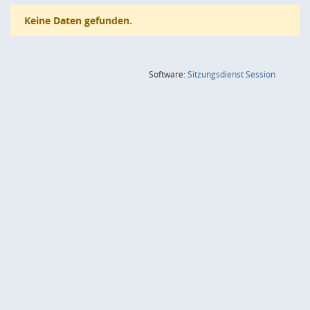
Keine Daten gefunden.
(Wird in
Software:
Sitzungsdienst
Session