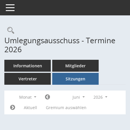
Toggle navigation
Rechercheauswahl
Umlegungsausschuss - Termine
2026
Informationen
Mitglieder
Vertreter
Sitzungen
Monat
Juni
2026
Aktuell
Gremium auswählen