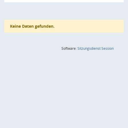
Keine Daten gefunden.
(Wird in
Software:
Sitzungsdienst
Session