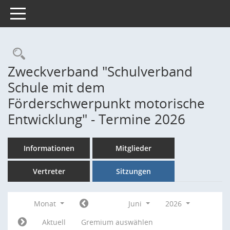
Toggle navigation
Rechercheauswahl
Zweckverband "Schulverband
Schule mit dem
Förderschwerpunkt motorische
Entwicklung" - Termine 2026
Informationen
Mitglieder
Vertreter
Sitzungen
Monat
Juni
2026
Aktuell
Gremium auswählen