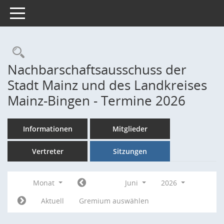
Toggle navigation
Rechercheauswahl
Nachbarschaftsausschuss der
Stadt Mainz und des Landkreises
Mainz-Bingen - Termine 2026
Informationen
Mitglieder
Vertreter
Sitzungen
Monat
Juni
2026
Aktuell
Gremium auswählen