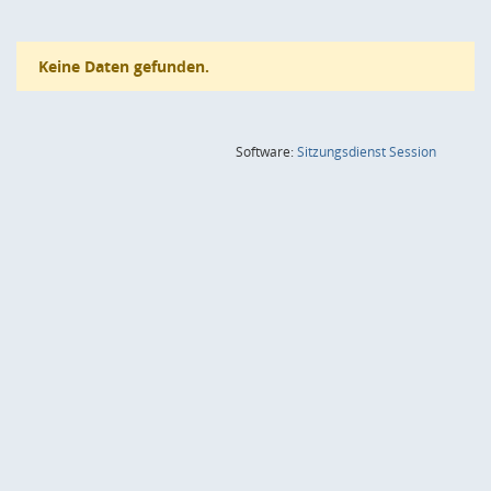
Keine Daten gefunden.
(Wird in
Software:
Sitzungsdienst
Session