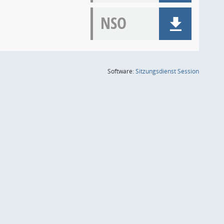
NSO
(Wird in
Software:
Sitzungsdienst
Session