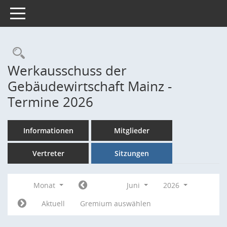
Toggle navigation
Rechercheauswahl
Werkausschuss der
Gebäudewirtschaft Mainz -
Termine 2026
Informationen
Mitglieder
Vertreter
Sitzungen
Monat
Juni
2026
Aktuell
Gremium auswählen