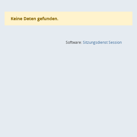
Keine Daten gefunden.
(Wird in
Software:
Sitzungsdienst
Session