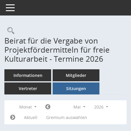
Toggle navigation
Rechercheauswahl
Beirat für die Vergabe von
Projektfördermitteln für freie
Kulturarbeit - Termine 2026
Informationen
Mitglieder
Vertreter
Sitzungen
Monat
Mai
2026
Aktuell
Gremium auswählen