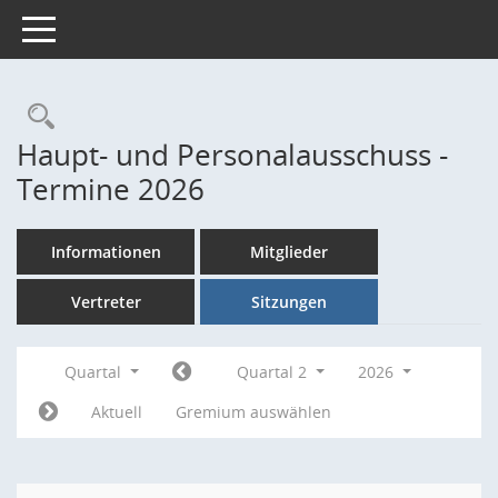
Toggle navigation
Rechercheauswahl
Haupt- und Personalausschuss -
Termine 2026
Informationen
Mitglieder
Vertreter
Sitzungen
Quartal
Quartal 2
2026
Aktuell
Gremium auswählen