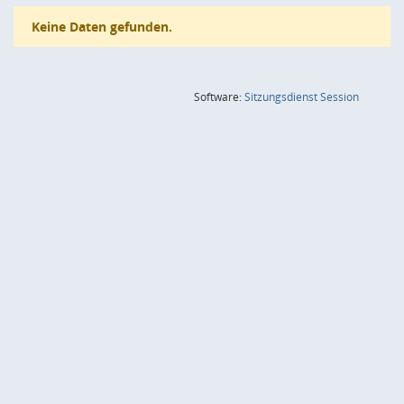
Keine Daten gefunden.
(Wird in
Software:
Sitzungsdienst
Session