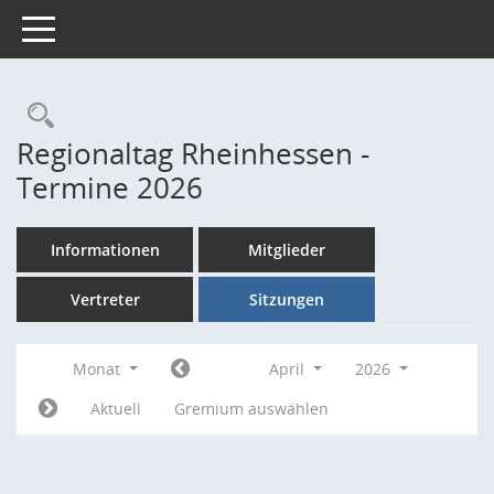
Toggle navigation
Rechercheauswahl
Regionaltag Rheinhessen -
Termine 2026
Informationen
Mitglieder
Vertreter
Sitzungen
Monat
April
2026
Aktuell
Gremium auswählen