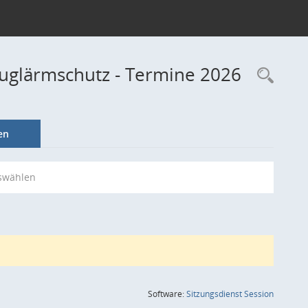
luglärmschutz - Termine 2026
Rec
en
swählen
(Wird in
Software:
Sitzungsdienst
Session