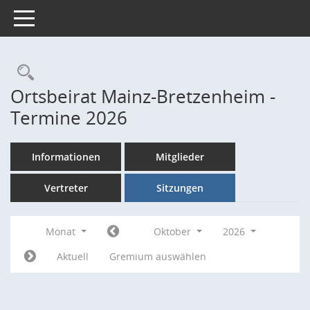
Toggle navigation
Rechercheauswahl
Ortsbeirat Mainz-Bretzenheim -
Termine 2026
Informationen
Mitglieder
Vertreter
Sitzungen
Monat
Oktober
2026
Aktuell
Gremium auswählen