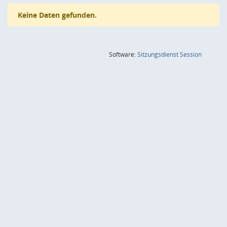
Keine Daten gefunden.
(Wird in
Software:
Sitzungsdienst
Session