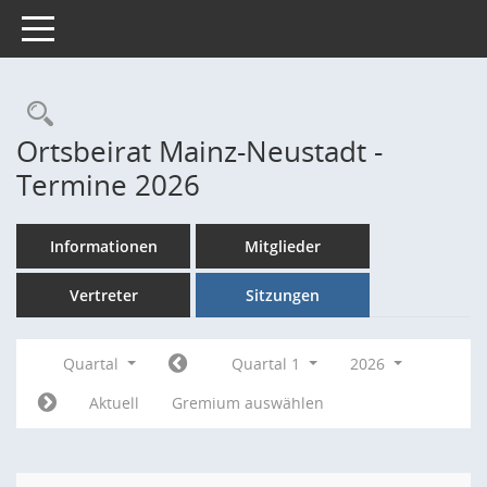
Toggle navigation
Rechercheauswahl
Ortsbeirat Mainz-Neustadt -
Termine 2026
Informationen
Mitglieder
Vertreter
Sitzungen
Quartal
Quartal 1
2026
Aktuell
Gremium auswählen