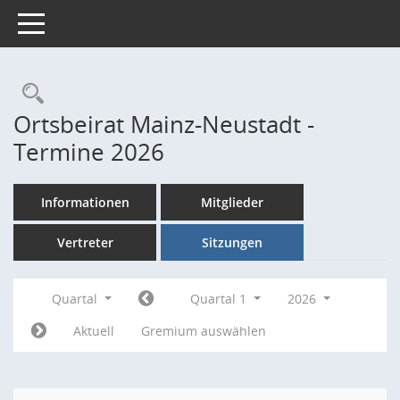
Toggle navigation
Rechercheauswahl
Ortsbeirat Mainz-Neustadt -
Termine 2026
Informationen
Mitglieder
Vertreter
Sitzungen
Quartal
Quartal 1
2026
Aktuell
Gremium auswählen