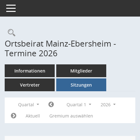
Toggle navigation
Rechercheauswahl
Ortsbeirat Mainz-Ebersheim -
Termine 2026
Informationen
Mitglieder
Vertreter
Sitzungen
Quartal
Quartal 1
2026
Aktuell
Gremium auswählen