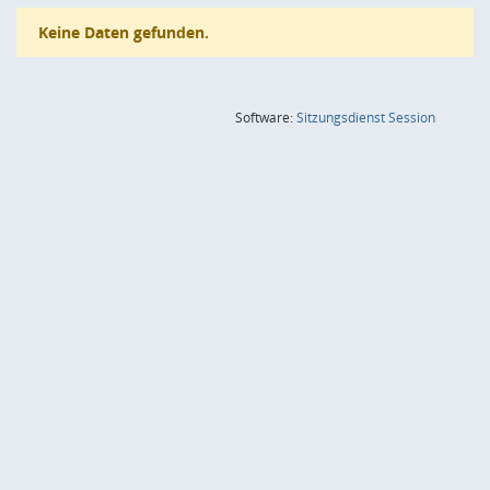
Keine Daten gefunden.
(Wird in
Software:
Sitzungsdienst
Session