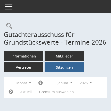
Toggle navigation
Rechercheauswahl
Gutachterausschuss für
Grundstückswerte - Termine 2026
Informationen
Mitglieder
Vertreter
Sitzungen
Monat
Januar
2026
Aktuell
Gremium auswählen