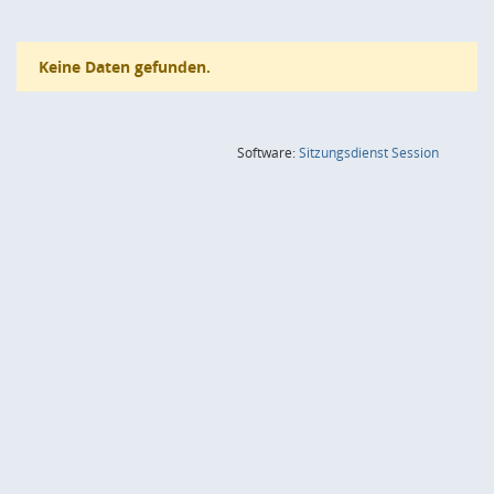
Keine Daten gefunden.
(Wird in
Software:
Sitzungsdienst
Session