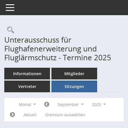
Toggle navigation
Rechercheauswahl
Unterausschuss für
Flughafenerweiterung und
Fluglärmschutz - Termine 2025
Informationen
Mitglieder
Vertreter
Sitzungen
Monat
September
2025
Aktuell
Gremium auswählen