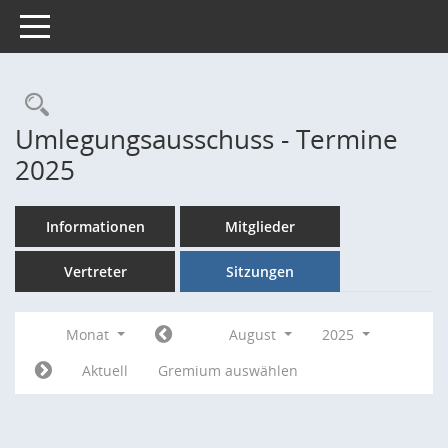
Toggle navigation
Rechercheauswahl
Umlegungsausschuss - Termine
2025
Informationen
Mitglieder
Vertreter
Sitzungen
Monat
August
2025
Aktuell
Gremium auswählen