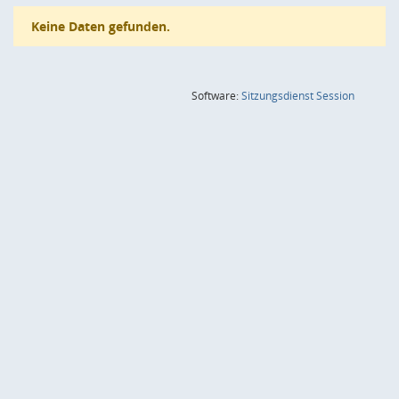
Keine Daten gefunden.
(Wird in
Software:
Sitzungsdienst
Session