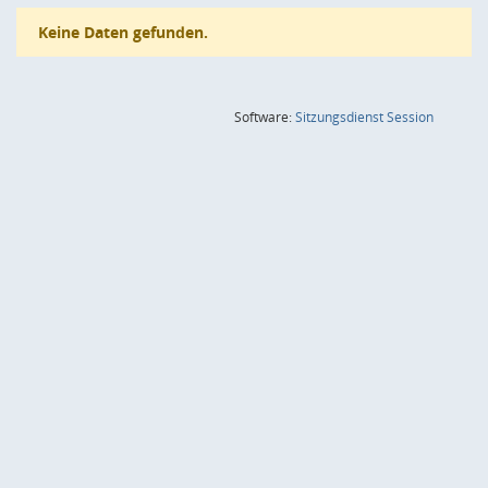
Keine Daten gefunden.
(Wird in
Software:
Sitzungsdienst
Session