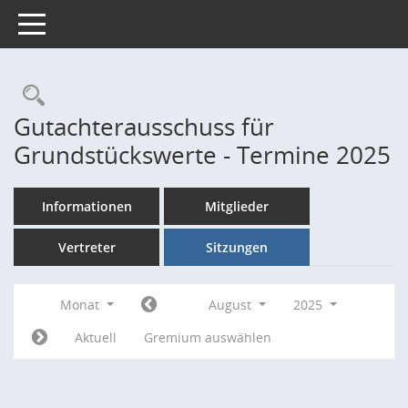
Toggle navigation
Rechercheauswahl
Gutachterausschuss für
Grundstückswerte - Termine 2025
Informationen
Mitglieder
Vertreter
Sitzungen
Monat
August
2025
Aktuell
Gremium auswählen