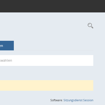
Rec
en
swählen
(Wird in
Software:
Sitzungsdienst
Session