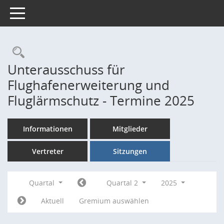
Toggle navigation
Rechercheauswahl
Unterausschuss für
Flughafenerweiterung und
Fluglärmschutz - Termine 2025
Informationen
Mitglieder
Vertreter
Sitzungen
Quartal
Quartal 2
2025
Aktuell
Gremium auswählen