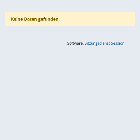
Keine Daten gefunden.
(Wird in
Software:
Sitzungsdienst
Session