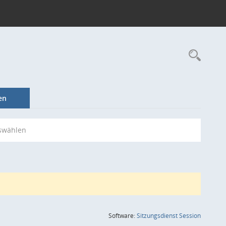
Rec
en
swählen
(Wird in
Software:
Sitzungsdienst
Session