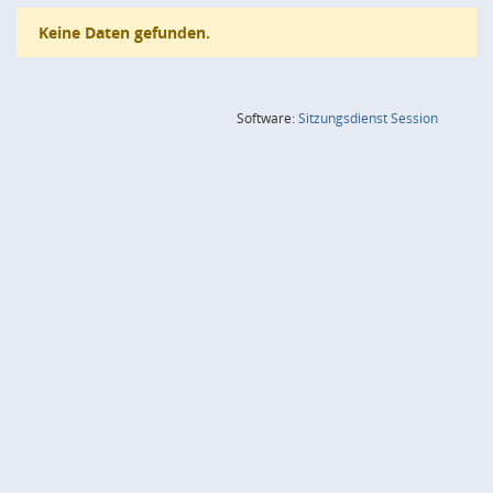
Keine Daten gefunden.
(Wird in
Software:
Sitzungsdienst
Session