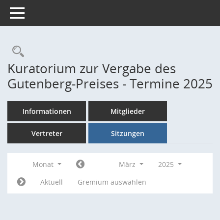
Toggle navigation
Rechercheauswahl
Kuratorium zur Vergabe des
Gutenberg-Preises - Termine 2025
Informationen
Mitglieder
Vertreter
Sitzungen
Monat
März
2025
Aktuell
Gremium auswählen