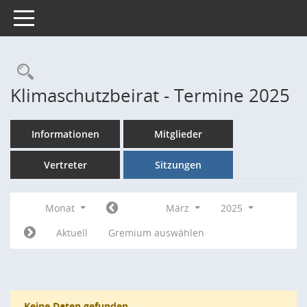
Toggle navigation
Rechercheauswahl
Klimaschutzbeirat - Termine 2025
Informationen
Mitglieder
Vertreter
Sitzungen
Monat
März
2025
Aktuell
Gremium auswählen
Keine Daten gefunden.