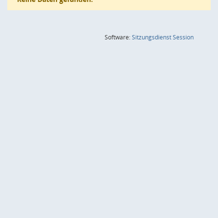
(Wird in
Software:
Sitzungsdienst
Session