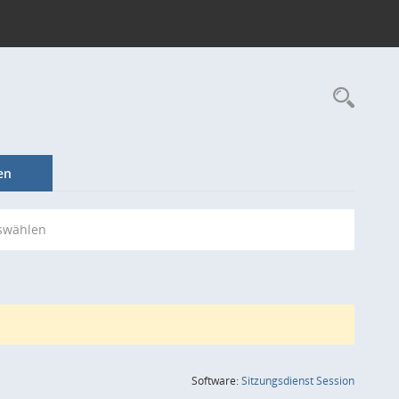
Rec
en
swählen
(Wird in
Software:
Sitzungsdienst
Session