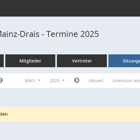
Mainz-Drais - Termine 2025
Mitglieder
Vertreter
Sitzung
März
2025
Aktuell
Gremium au
den.