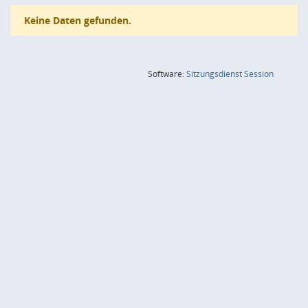
Keine Daten gefunden.
(Wird in
Software:
Sitzungsdienst
Session