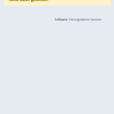
(Wird in
Software:
Sitzungsdienst
Session