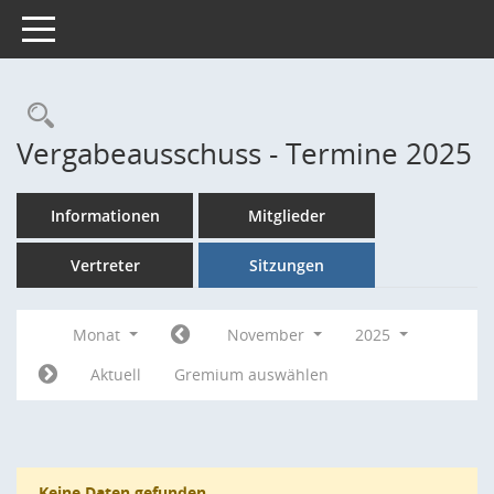
Toggle navigation
Rechercheauswahl
Vergabeausschuss - Termine 2025
Informationen
Mitglieder
Vertreter
Sitzungen
Monat
November
2025
Aktuell
Gremium auswählen
Keine Daten gefunden.