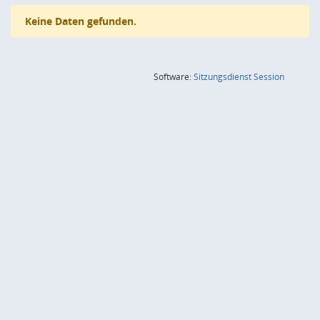
Keine Daten gefunden.
(Wird in
Software:
Sitzungsdienst
Session