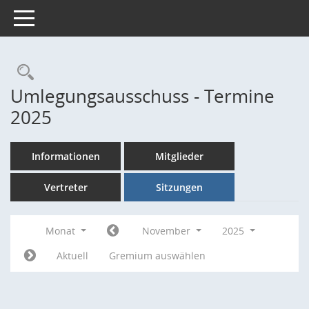
Toggle navigation
Rechercheauswahl
Umlegungsausschuss - Termine
2025
Informationen
Mitglieder
Vertreter
Sitzungen
Monat
November
2025
Aktuell
Gremium auswählen