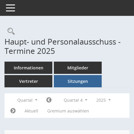
Toggle navigation
Rechercheauswahl
Haupt- und Personalausschuss -
Termine 2025
Informationen
Mitglieder
Vertreter
Sitzungen
Quartal
Quartal 4
2025
Aktuell
Gremium auswählen