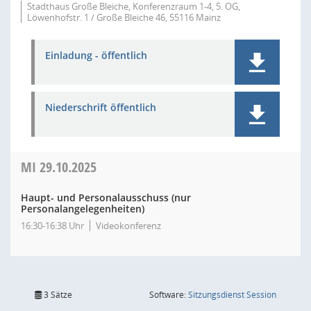
Stadthaus Große Bleiche, Konferenzraum 1-4, 5. OG,
Löwenhofstr. 1 / Große Bleiche 46, 55116 Mainz
Einladung - öffentlich
Niederschrift öffentlich
MI
29.10.2025
Haupt- und Personalausschuss (nur
Personalangelegenheiten)
16:30-16:38 Uhr
Videokonferenz
(Wird in
3 Sätze
Software:
Sitzungsdienst
Session