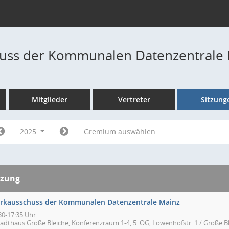
uss der Kommunalen Datenzentrale 
Mitglieder
Vertreter
Sitzung
2025
Gremium auswählen
tzung
rkausschuss der Kommunalen Datenzentrale Mainz
30-17:35 Uhr
tadthaus Große Bleiche, Konferenzraum 1-4, 5. OG, Löwenhofstr. 1 / Große Bl