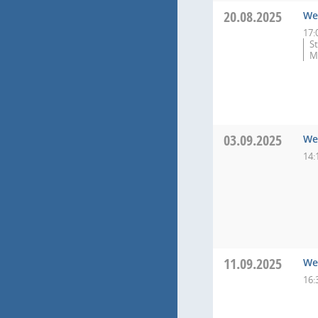
20.08.2025
We
17:
S
M
03.09.2025
We
14:
11.09.2025
We
16: