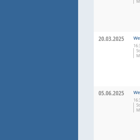
M
20.03.2025
We
16:
S
M
05.06.2025
We
16:
S
M