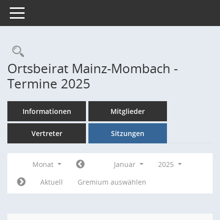
Toggle navigation
Rechercheauswahl
Ortsbeirat Mainz-Mombach -
Termine 2025
Informationen
Mitglieder
Vertreter
Sitzungen
Monat
Januar
2025
Aktuell
Gremium auswählen