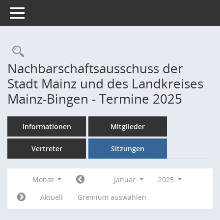
Toggle navigation
Rechercheauswahl
Nachbarschaftsausschuss der
Stadt Mainz und des Landkreises
Mainz-Bingen - Termine 2025
Informationen
Mitglieder
Vertreter
Sitzungen
Monat
Januar
2025
Aktuell
Gremium auswählen