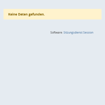
Keine Daten gefunden.
(Wird in
Software:
Sitzungsdienst
Session