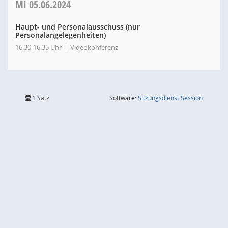
MI
05.06.2024
Haupt- und Personalausschuss (nur
Personalangelegenheiten)
16:30-16:35 Uhr
Videokonferenz
(Wird in
1 Satz
Software:
Sitzungsdienst
Session