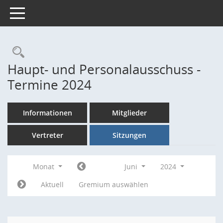
Toggle navigation
Rechercheauswahl
Haupt- und Personalausschuss -
Termine 2024
Informationen
Mitglieder
Vertreter
Sitzungen
Monat
Juni
2024
Aktuell
Gremium auswählen