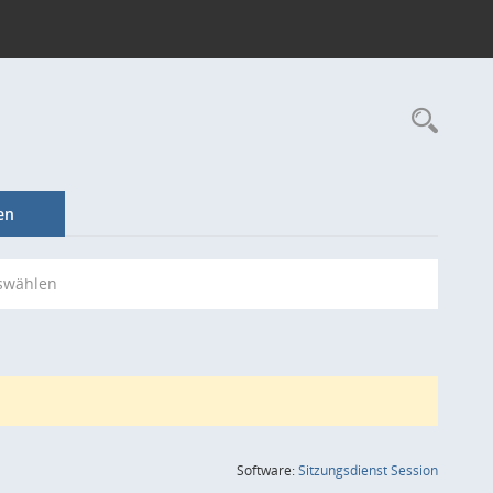
Rec
en
swählen
(Wird in
Software:
Sitzungsdienst
Session