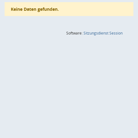
Keine Daten gefunden.
(Wird in
Software:
Sitzungsdienst
Session