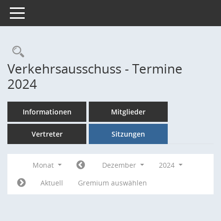
Toggle navigation
Rechercheauswahl
Verkehrsausschuss - Termine
2024
Informationen
Mitglieder
Vertreter
Sitzungen
Monat
Dezember
2024
Aktuell
Gremium auswählen