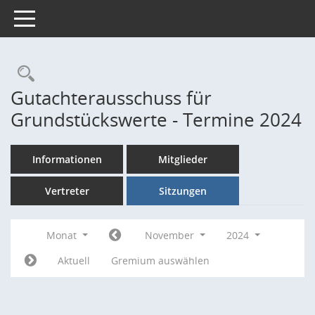
Toggle navigation
Rechercheauswahl
Gutachterausschuss für
Grundstückswerte - Termine 2024
Informationen
Mitglieder
Vertreter
Sitzungen
Monat
November
2024
Aktuell
Gremium auswählen