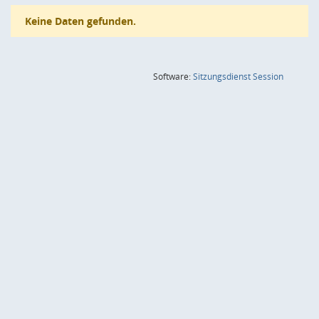
Keine Daten gefunden.
(Wird in
Software:
Sitzungsdienst
Session