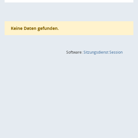
Keine Daten gefunden.
(Wird in
Software:
Sitzungsdienst
Session