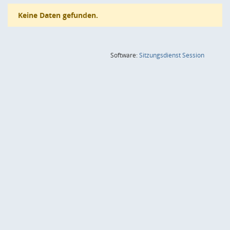
Keine Daten gefunden.
(Wird in
Software:
Sitzungsdienst
Session