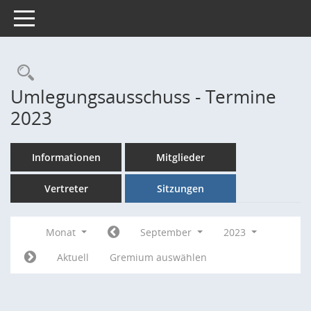
Toggle navigation
Rechercheauswahl
Umlegungsausschuss - Termine
2023
Informationen
Mitglieder
Vertreter
Sitzungen
Monat
September
2023
Aktuell
Gremium auswählen