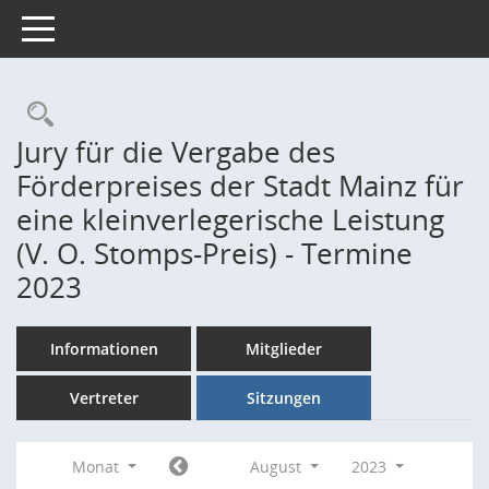
Toggle navigation
Rechercheauswahl
Jury für die Vergabe des
Förderpreises der Stadt Mainz für
eine kleinverlegerische Leistung
(V. O. Stomps-Preis) - Termine
2023
Informationen
Mitglieder
Vertreter
Sitzungen
Monat
August
2023