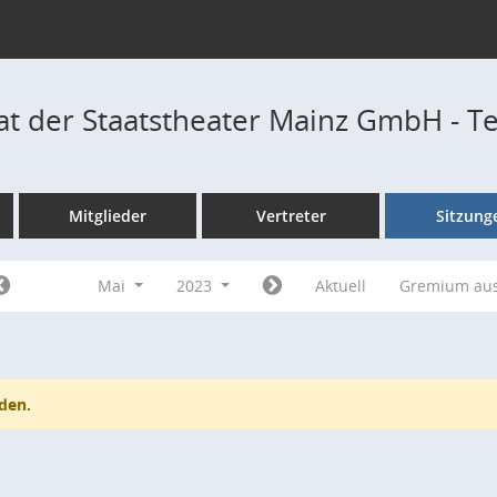
at der Staatstheater Mainz GmbH - T
Mitglieder
Vertreter
Sitzung
Mai
2023
Aktuell
Gremium au
den.