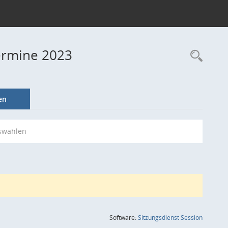
ermine 2023
Rec
en
swählen
(Wird in
Software:
Sitzungsdienst
Session