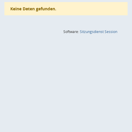
Keine Daten gefunden.
(Wird in
Software:
Sitzungsdienst
Session