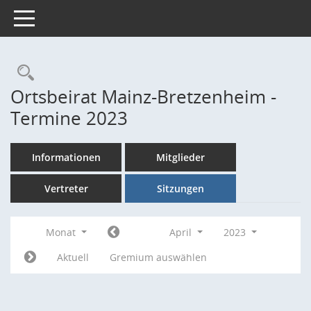
Toggle navigation
Rechercheauswahl
Ortsbeirat Mainz-Bretzenheim -
Termine 2023
Informationen
Mitglieder
Vertreter
Sitzungen
Monat
April
2023
Aktuell
Gremium auswählen