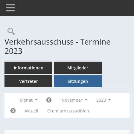
Toggle navigation
Rechercheauswahl
Verkehrsausschuss - Termine
2023
Informationen
Mitglieder
Vertreter
Sitzungen
Monat
November
2023
Aktuell
Gremium auswählen