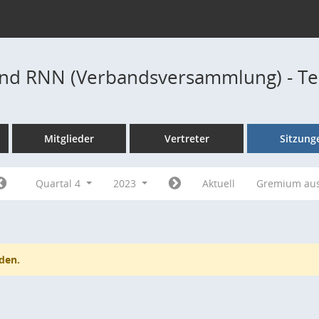
nd RNN (Verbandsversammlung) - T
Mitglieder
Vertreter
Sitzung
Quartal 4
2023
Aktuell
Gremium au
den.