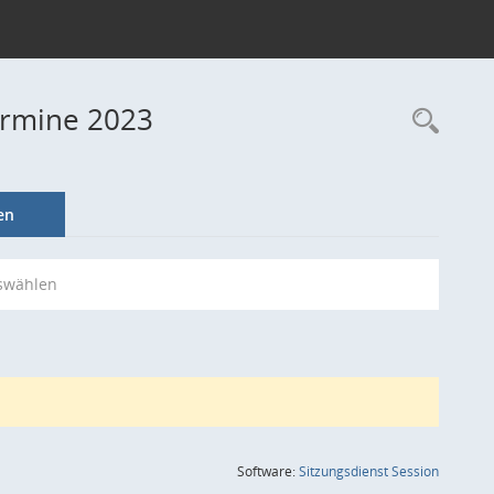
ermine 2023
Rec
en
swählen
(Wird in
Software:
Sitzungsdienst
Session