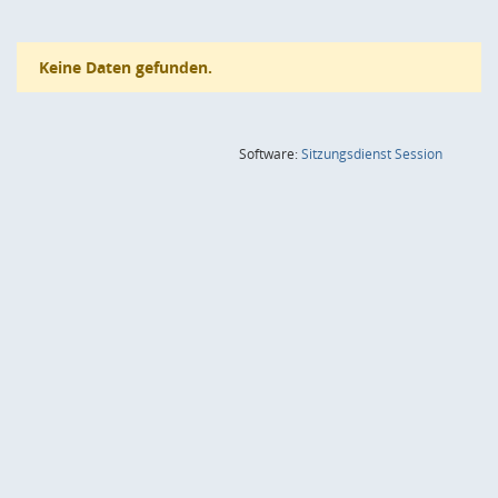
Keine Daten gefunden.
(Wird in
Software:
Sitzungsdienst
Session