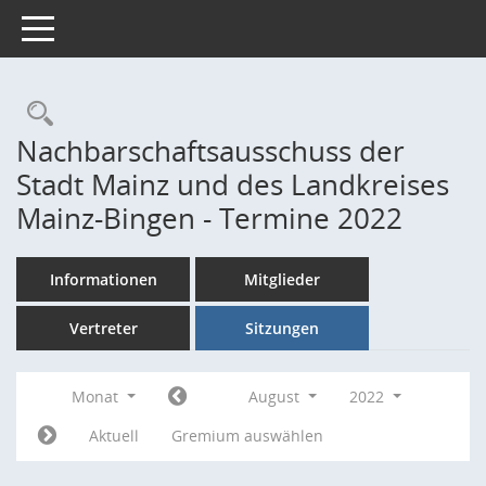
Toggle navigation
Rechercheauswahl
Nachbarschaftsausschuss der
Stadt Mainz und des Landkreises
Mainz-Bingen - Termine 2022
Informationen
Mitglieder
Vertreter
Sitzungen
Monat
August
2022
Aktuell
Gremium auswählen