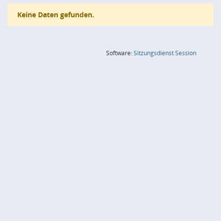
Keine Daten gefunden.
(Wird in
Software:
Sitzungsdienst
Session