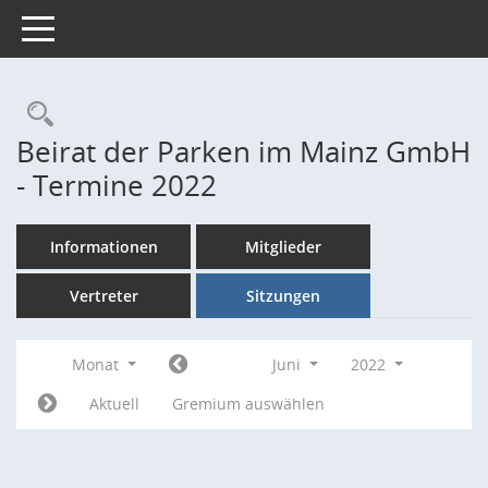
Toggle navigation
Rechercheauswahl
Beirat der Parken im Mainz GmbH
- Termine 2022
Informationen
Mitglieder
Vertreter
Sitzungen
Monat
Juni
2022
Aktuell
Gremium auswählen