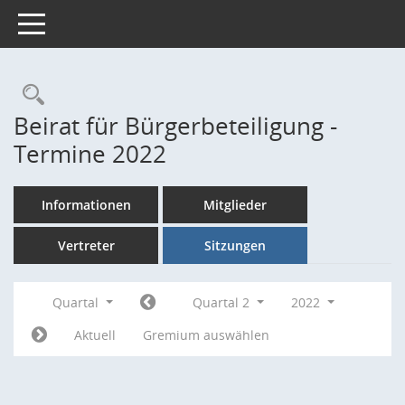
Toggle navigation
Rechercheauswahl
Beirat für Bürgerbeteiligung -
Termine 2022
Informationen
Mitglieder
Vertreter
Sitzungen
Quartal
Quartal 2
2022
Aktuell
Gremium auswählen