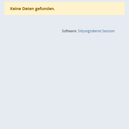
Keine Daten gefunden.
(Wird in
Software:
Sitzungsdienst
Session