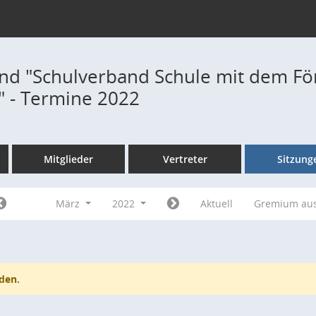
nd "Schulverband Schule mit dem Fö
" - Termine 2022
Mitglieder
Vertreter
Sitzung
März
2022
Aktuell
Gremium au
den.