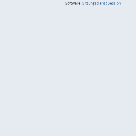
(Wird in
Software:
Sitzungsdienst
Session