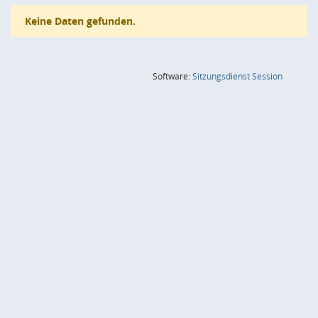
Keine Daten gefunden.
(Wird in
Software:
Sitzungsdienst
Session