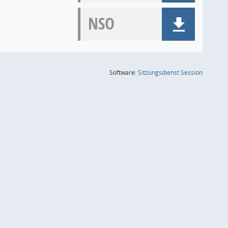
NSO
(Wird in
Software:
Sitzungsdienst
Session