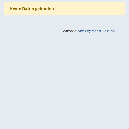
Keine Daten gefunden.
(Wird in
Software:
Sitzungsdienst
Session