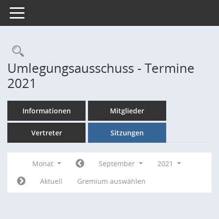
Toggle navigation
Rechercheauswahl
Umlegungsausschuss - Termine
2021
Informationen
Mitglieder
Vertreter
Sitzungen
Monat
September
2021
Aktuell
Gremium auswählen